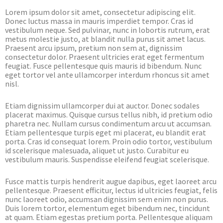
Lorem ipsum dolor sit amet, consectetur adipiscing elit.
Donec luctus massa in mauris imperdiet tempor. Cras id
vestibulum neque. Sed pulvinar, nunc in lobortis rutrum, erat
metus molestie justo, at blandit nulla purus sit amet lacus.
Praesent arcu ipsum, pretium non sem at, dignissim
consectetur dolor. Praesent ultricies erat eget fermentum
feugiat. Fusce pellentesque quis mauris id bibendum. Nunc
eget tortor vel ante ullamcorper interdum rhoncus sit amet
nisl.
Etiam dignissim ullamcorper dui at auctor. Donec sodales
placerat maximus. Quisque cursus tellus nibh, id pretium odio
pharetra nec. Nullam cursus condimentum arcu ut accumsan.
Etiam pellentesque turpis eget mi placerat, eu blandit erat
porta. Cras id consequat lorem. Proin odio tortor, vestibulum
id scelerisque malesuada, aliquet ut justo. Curabitur eu
vestibulum mauris. Suspendisse eleifend feugiat scelerisque.
Fusce mattis turpis hendrerit augue dapibus, eget laoreet arcu
pellentesque. Praesent efficitur, lectus id ultricies feugiat, felis
nunc laoreet odio, accumsan dignissim sem enim non purus.
Duis lorem tortor, elementum eget bibendum nec, tincidunt
at quam. Etiam egestas pretium porta. Pellentesque aliquam