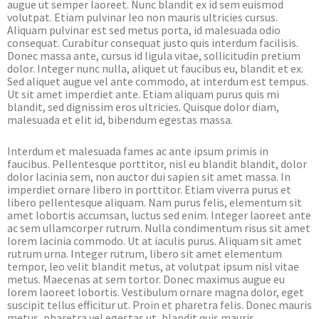
augue ut semper laoreet. Nunc blandit ex id sem euismod
volutpat. Etiam pulvinar leo non mauris ultricies cursus.
Aliquam pulvinar est sed metus porta, id malesuada odio
consequat. Curabitur consequat justo quis interdum facilisis.
Donec massa ante, cursus id ligula vitae, sollicitudin pretium
dolor. Integer nunc nulla, aliquet ut faucibus eu, blandit et ex.
Sed aliquet augue vel ante commodo, at interdum est tempus.
Ut sit amet imperdiet ante. Etiam aliquam purus quis mi
blandit, sed dignissim eros ultricies. Quisque dolor diam,
malesuada et elit id, bibendum egestas massa.
Interdum et malesuada fames ac ante ipsum primis in
faucibus. Pellentesque porttitor, nisl eu blandit blandit, dolor
dolor lacinia sem, non auctor dui sapien sit amet massa. In
imperdiet ornare libero in porttitor. Etiam viverra purus et
libero pellentesque aliquam. Nam purus felis, elementum sit
amet lobortis accumsan, luctus sed enim. Integer laoreet ante
ac sem ullamcorper rutrum. Nulla condimentum risus sit amet
lorem lacinia commodo. Ut at iaculis purus. Aliquam sit amet
rutrum urna. Integer rutrum, libero sit amet elementum
tempor, leo velit blandit metus, at volutpat ipsum nisl vitae
metus. Maecenas at sem tortor. Donec maximus augue eu
lorem laoreet lobortis. Vestibulum ornare magna dolor, eget
suscipit tellus efficitur ut. Proin et pharetra felis. Donec mauris
metus, pharetra vel egestas ut, blandit quis mauris.